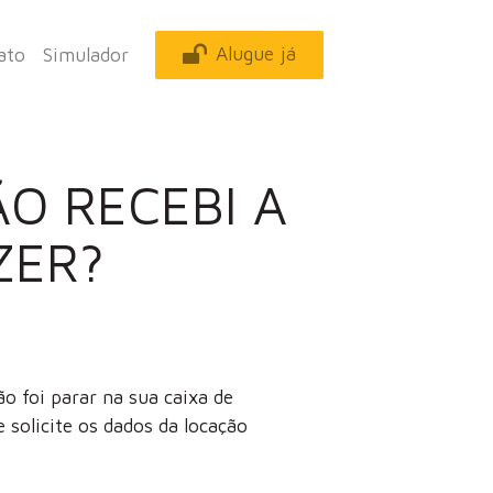
Alugue já
ato
Simulador
ÃO RECEBI A
ZER?
 foi parar na sua caixa de
 solicite os dados da locação