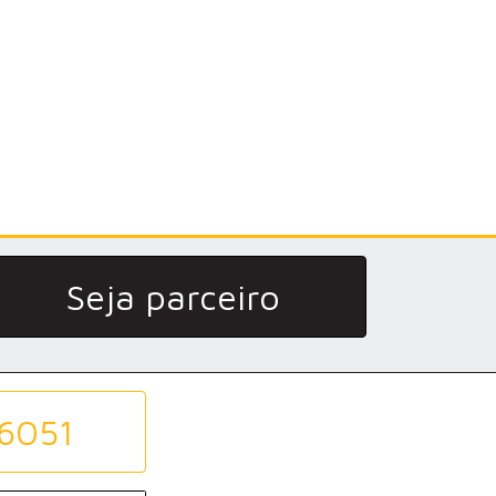
Seja parceiro
-6051